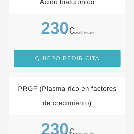
Acido hialurónico
230
€
precio sesión
QUIERO PEDIR CITA
PRGF (Plasma rico en factores
de crecimiento)
230
€
precio sesión