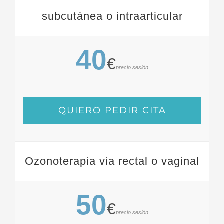
subcutánea o intraarticular
40
€
precio sesión
QUIERO PEDIR CITA
Ozonoterapia via rectal o vaginal
50
€
precio sesión