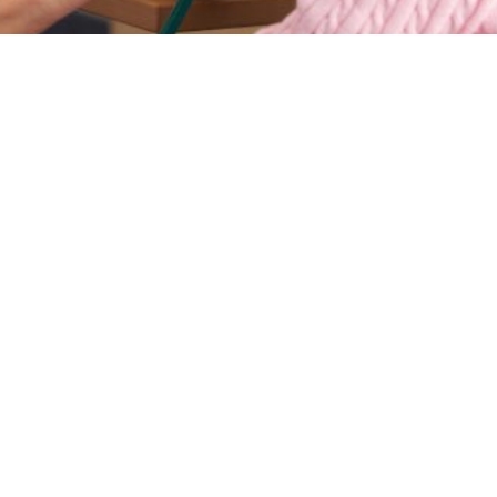
RECONOCIMIENTOS M
Otros Servicios
¿El Reconocimiento Médico El recono
específicas enfocadas a la averiguac
el caso del reconocimiento médico dep
provisto de la aparatología necesari
necesarias [...]
A