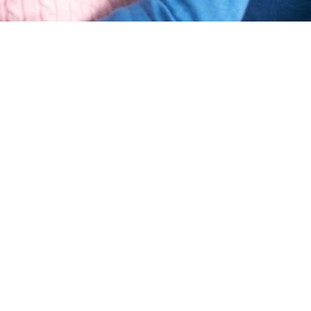
ÉDICO DEPORTIVO
cimiento médico es el conjunto de pruebas
ión de posibles lesiones o anomalías orgánicas. En
ortivo, se debe acudir a un centro especializado
a. En RED disponemos de las mejores instalaciones
PRENDER MÁS